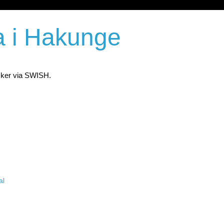
a i Hakunge
 sker via SWISH.
al