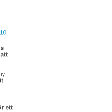
/10
ts
att
ny
tt
n
r ett