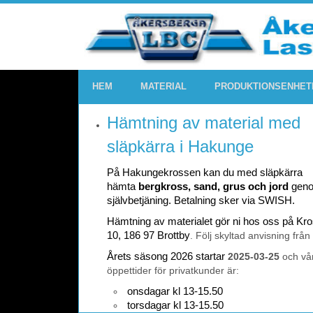
HEM
MATERIAL
PRODUKTIONSENHET
Hämtning av material med
släpkärra i Hakunge
På Hakungekrossen kan du med släpkärra
hämta
bergkross, sand, grus och jord
gen
självbetjäning. Betalning sker via SWISH.
Hämtning av materialet gör ni hos oss på K
10, 186 97 Brottby
. Följ skyltad anvisning från
Årets säsong 2026 startar
2025-03-25
och vå
öppettider för privatkunder är:
onsdagar kl 13-15.50
torsdagar kl 13-15.50