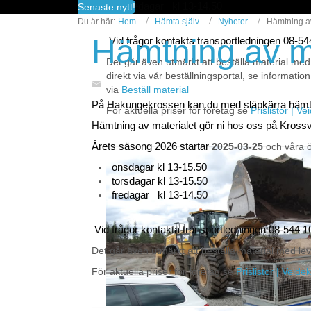
fredagar kl 13-14.50
Senaste nytt!
Du är här:
Hem
Hämta själv
Nyheter
Hämtning av
Hämtning av m
Vid frågor kontakta transportledningen 08-5
Det går även utmärkt att beställa material med
direkt via vår beställningsportal, se information
via
Beställ material
På Hakungekrossen kan du med släpkärra häm
För aktuella priser för företag se
Prislistor | V
Hämtning av materialet gör ni hos oss på Kross
Årets säsong 2026 startar
2025-03-25
och våra ö
onsdagar kl 13-15.50
torsdagar kl 13-15.50
fredagar kl 13-14.50
Vid frågor kontakta transportledningen 08-544 1
Det går även utmärkt att beställa material med lev
För aktuella priser för företag se
Prislistor | Veide