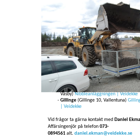
Möjlighet till tippning av
snömassor
Veidekke Industri har tillstånd att ta emot sn
följande anläggningar:
Almnäs
(Södertälje Tveta-Valsta 4:1,
Södertälje)
Almnäsanläggningen | Vei
Nibble
(Vallentunavägen 113, Uppland
Väsby)
Nibbleanläggningen | Veidekke
Gillinge
(Gillinge 10, Vallentuna)
Gilli
| Veidekke
Vid frågor ta gärna kontakt med
Daniel Ekm
Affärsingenjör på telefon
073-
0894561
alt.
daniel.ekman@veidekke.se