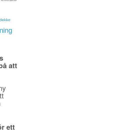
eidekke
ning
s
å att
ny
tt
n
r ett