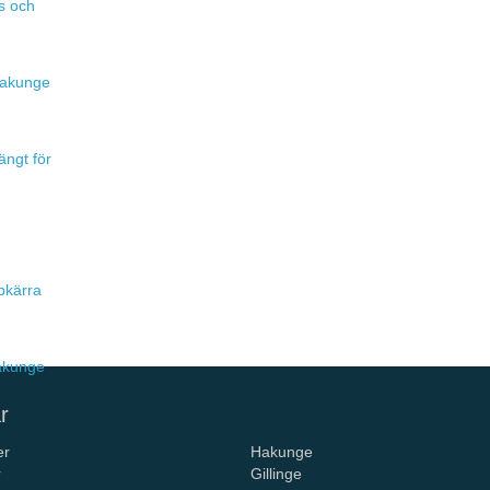
s och
 Hakunge
ängt för
pkärra
Hakunge
r
er
Hakunge
r
Gillinge