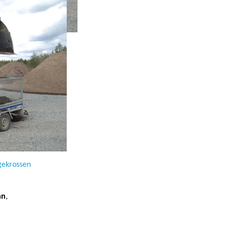
ö på
dekke
s-
ngekrossen
an
,