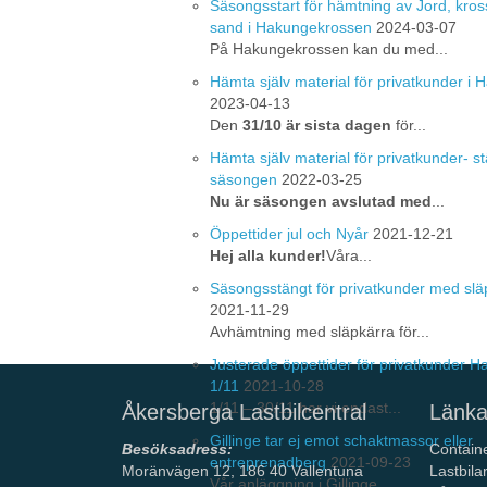
Säsongsstart för hämtning av Jord, kros
sand i Hakungekrossen
2024-03-07
På Hakungekrossen kan du med...
Hämta själv material för privatkunder i
2023-04-13
Den
31/10 är sista dagen
för...
Hämta själv material för privatkunder- st
säsongen
2022-03-25
Nu är säsongen avslutad med
...
Öppettider jul och Nyår
2021-12-21
Hej alla kunder!
Våra...
Säsongsstängt för privatkunder med slä
2021-11-29
Avhämtning med släpkärra för...
Justerade öppettider för privatkunder 
1/11
2021-10-28
1/11 – 30/11 har vi endast...
Åkersberga Lastbilcentral
Länka
Gillinge tar ej emot schaktmassor eller
Besöksadress:
Contain
entreprenadberg
2021-09-23
Moränvägen 12, 186 40 Vallentuna
Lastbila
Vår anläggning i Gillinge ...