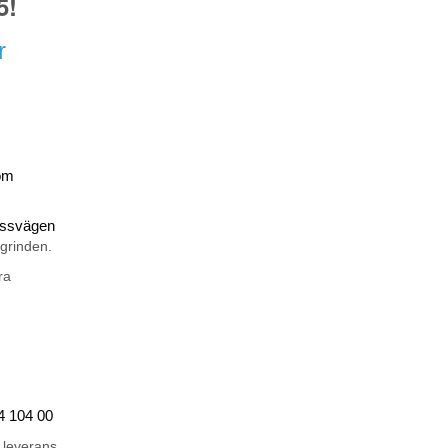
5!
r
om
rossvägen
 grinden.
ra
44 104 00
 leverans