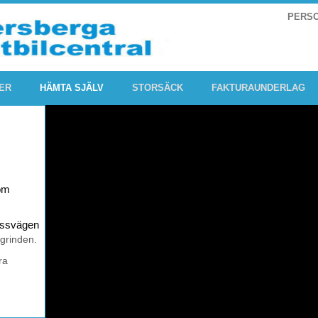
PERS
ER
HÄMTA SJÄLV
STORSÄCK
FAKTURAUNDERLAG
om
rossvägen
 grinden.
ra