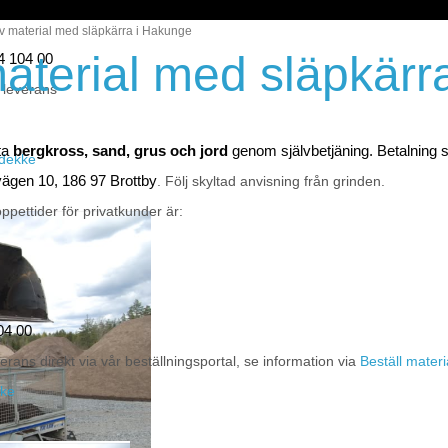
 material med släpkärra i Hakunge
aterial med släpkärr
44 104 00
 leverans
ta
bergkross, sand, grus och jord
genom självbetjäning. Betalning
eidekke
vägen 10, 186 97 Brottby
. Följ skyltad anvisning från grinden.
ppettider för privatkunder är:
04 00
erans direkt via vår beställningsportal, se information via
Beställ materi
kke