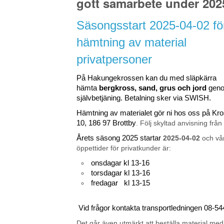
gott samarbete under 202
Säsongsstart 2025-04-02 fö
hämtning av material
privatpersoner
På Hakungekrossen kan du med släpkärra
hämta
bergkross, sand, grus och jord
gen
självbetjäning. Betalning sker via SWISH.
Hämtning av materialet gör ni hos oss på K
10, 186 97 Brottby
. Följ skyltad anvisning från
Årets säsong 2025 startar
2025-04-02
och vå
öppettider för privatkunder är:
onsdagar kl 13-16
torsdagar kl 13-16
fredagar kl 13-15
Vid frågor kontakta transportledningen 08-5
Det går även utmärkt att beställa material med