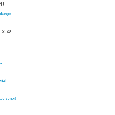
4!
Hakunge
-01-08
av
rial
atpersoner!