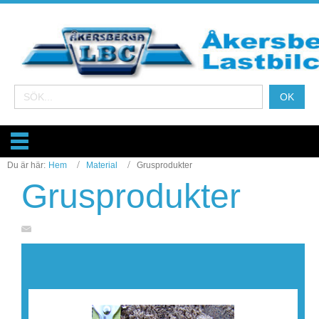
Du är här:
Hem
Material
Grusprodukter
Grusprodukter