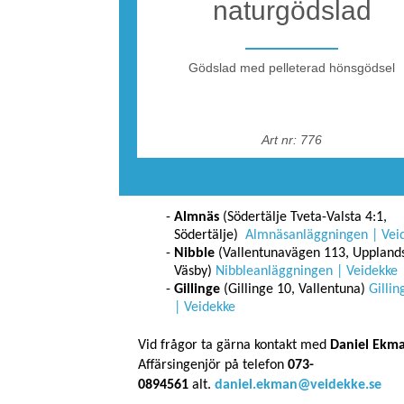
naturgödslad
Gödslad med pelleterad hönsgödsel
Möjlighet till tippning av
snömassor
Art nr: 776
Veidekke Industri har tillstånd att ta emot sn
följande anläggningar:
Almnäs
(Södertälje Tveta-Valsta 4:1,
Södertälje)
Almnäsanläggningen | Vei
Nibble
(Vallentunavägen 113, Uppland
Väsby)
Nibbleanläggningen | Veidekke
Gillinge
(Gillinge 10, Vallentuna)
Gilli
| Veidekke
Vid frågor ta gärna kontakt med
Daniel Ekm
Affärsingenjör på telefon
073-
0894561
alt.
daniel.ekman@veidekke.se