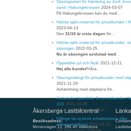
Säsongsstart för hämtning av Jord, kros
sand i Hakungekrossen
2024-03-07
På Hakungekrossen kan du med...
Hämta själv material för privatkunder i
2023-04-13
Den
31/10 är sista dagen
för...
Hämta själv material för privatkunder- st
säsongen
2022-03-25
Nu är säsongen avslutad med
...
Öppettider jul och Nyår
2021-12-21
Hej alla kunder!
Våra...
Säsongsstängt för privatkunder med slä
2021-11-29
Avhämtning med släpkärra för...
Justerade öppettider för privatkunder 
1/11
2021-10-28
1/11 – 30/11 har vi endast...
Åkersberga Lastbilcentral
Länka
Gillinge tar ej emot schaktmassor eller
Besöksadress:
Contain
entreprenadberg
2021-09-23
Moränvägen 12, 186 40 Vallentuna
Lastbila
Vår anläggning i Gillinge ...