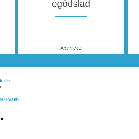
ogödslad
Art nr: 781
ö på
dekke
s-
ngekrossen
an
,