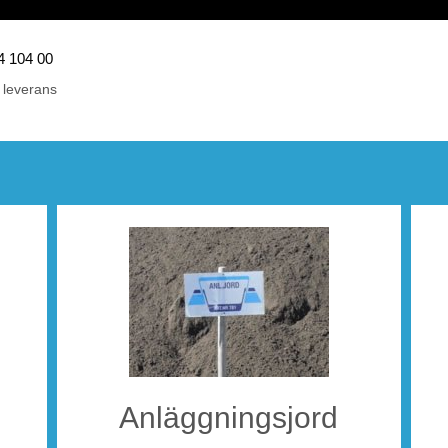
44 104 00
 leverans
eidekke
Anläggningsjord