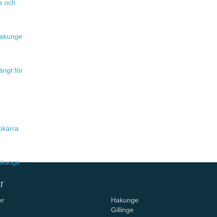
s och
 Hakunge
ängt för
pkärra
Hakunge
r
er
Hakunge
r
Gillinge