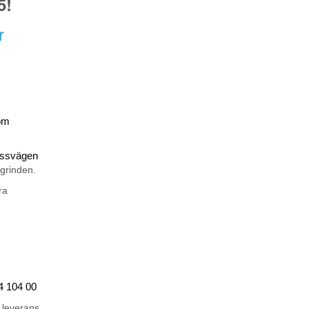
5!
r
om
rossvägen
 grinden.
ra
44 104 00
 leverans