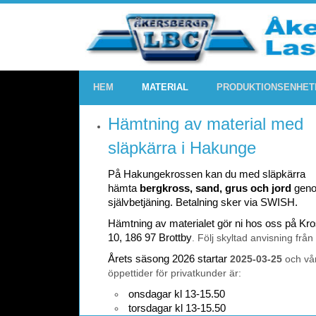
HEM
MATERIAL
PRODUKTIONSENHET
Hämtning av material med
släpkärra i Hakunge
På Hakungekrossen kan du med släpkärra
hämta
bergkross, sand, grus och jord
gen
självbetjäning. Betalning sker via SWISH.
Hämtning av materialet gör ni hos oss på K
10, 186 97 Brottby
. Följ skyltad anvisning från
Årets säsong 2026 startar
2025-03-25
och vå
öppettider för privatkunder är:
onsdagar kl 13-15.50
torsdagar kl 13-15.50