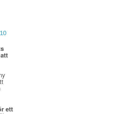
/10
ts
att
ny
tt
n
r ett