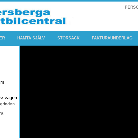
PERS
ER
HÄMTA SJÄLV
STORSÄCK
FAKTURAUNDERLAG
om
rossvägen
 grinden.
ra