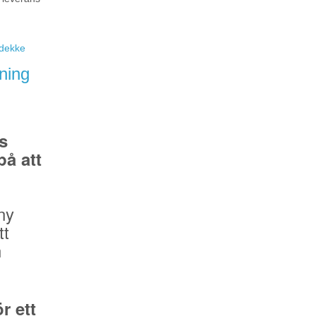
eidekke
ning
s
å att
ny
tt
n
r ett