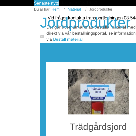
fredagar kl 13-14.50
Senaste nytt!
Du är här:
Hem
Material
Jordprodukter
Jordprodukter
Vid frågor kontakta transportledningen 08-5
Det går även utmärkt att beställa material med
direkt via vår beställningsportal, se information
via
Beställ material
För aktuella priser för företag se
Prislistor | V
Trädgårdsjord