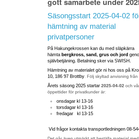
gott samarbete under 202
Säsongsstart 2025-04-02 fö
hämtning av material
privatpersoner
På Hakungekrossen kan du med släpkärra
hämta
bergkross, sand, grus och jord
gen
självbetjäning. Betalning sker via SWISH.
Hämtning av materialet gör ni hos oss på K
10, 186 97 Brottby
. Följ skyltad anvisning från
Årets säsong 2025 startar
2025-04-02
och vå
öppettider för privatkunder är:
onsdagar kl 13-16
torsdagar kl 13-16
fredagar kl 13-15
Vid frågor kontakta transportledningen 08-5
Det går även utmärkt att beställa material med