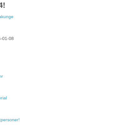
4!
Hakunge
-01-08
av
rial
atpersoner!