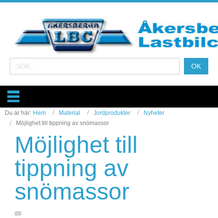
Du är här:
Hem
Material
Jordprodukter
Nyheter
Möjlighet till tippning av snömassor
Möjlighet till
tippning av
snömassor