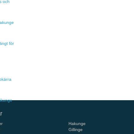
s och
 Hakunge
ängt för
pkärra
Hakunge
r
er
Hakunge
r
Gillinge