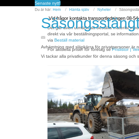
fredagar kl 13-14.50
Senaste nytt!
Du är här:
Hem
Hämta själv
Nyheter
Säsongsstän
Säsongsstängt 
Vid frågor kontakta transportledningen 08-5
Det går även utmärkt att beställa material med
direkt via vår beställningsportal, se information
via
Beställ material
Avhämtning med släpkärra för privatpersoner är nu
För aktuella priser för företag se
Prislistor | V
Vi tackar alla privatkunder för denna säsong och se