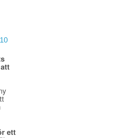
/10
ts
att
ny
tt
n
r ett