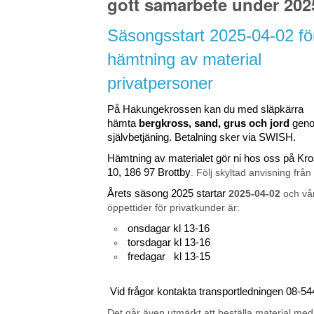
gott samarbete under 202
Säsongsstart 2025-04-02 fö
hämtning av material
privatpersoner
På Hakungekrossen kan du med släpkärra
hämta
bergkross, sand, grus och jord
gen
självbetjäning. Betalning sker via SWISH.
Hämtning av materialet gör ni hos oss på K
10, 186 97 Brottby
. Följ skyltad anvisning från
Årets säsong 2025 startar
2025-04-02
och vå
öppettider för privatkunder är:
onsdagar kl 13-16
torsdagar kl 13-16
fredagar kl 13-15
Vid frågor kontakta transportledningen 08-5
Det går även utmärkt att beställa material med