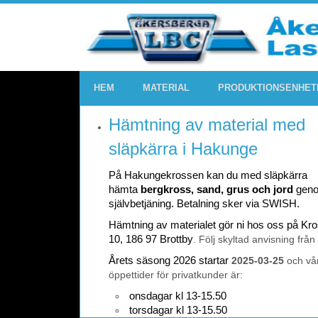
HEM
MATERIAL
PRODUKTIONSENHET
Hämtning av material med
släpkärra i Hakunge
På Hakungekrossen kan du med släpkärra
hämta
bergkross, sand, grus och jord
gen
självbetjäning. Betalning sker via SWISH.
Hämtning av materialet gör ni hos oss på K
10, 186 97 Brottby
. Följ skyltad anvisning från
Årets säsong 2026 startar
2025-03-25
och vå
öppettider för privatkunder är:
onsdagar kl 13-15.50
torsdagar kl 13-15.50