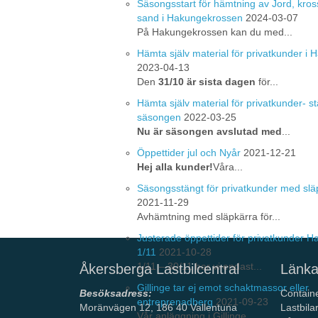
Säsongsstart för hämtning av Jord, kros
sand i Hakungekrossen
2024-03-07
På Hakungekrossen kan du med...
Hämta själv material för privatkunder i
2023-04-13
Den
31/10 är sista dagen
för...
Hämta själv material för privatkunder- st
säsongen
2022-03-25
Nu är säsongen avslutad med
...
Öppettider jul och Nyår
2021-12-21
Hej alla kunder!
Våra...
Säsongsstängt för privatkunder med slä
2021-11-29
Avhämtning med släpkärra för...
Justerade öppettider för privatkunder 
1/11
2021-10-28
1/11 – 30/11 har vi endast...
Åkersberga Lastbilcentral
Länka
Gillinge tar ej emot schaktmassor eller
Besöksadress:
Contain
entreprenadberg
2021-09-23
Moränvägen 12, 186 40 Vallentuna
Lastbila
Vår anläggning i Gillinge ...