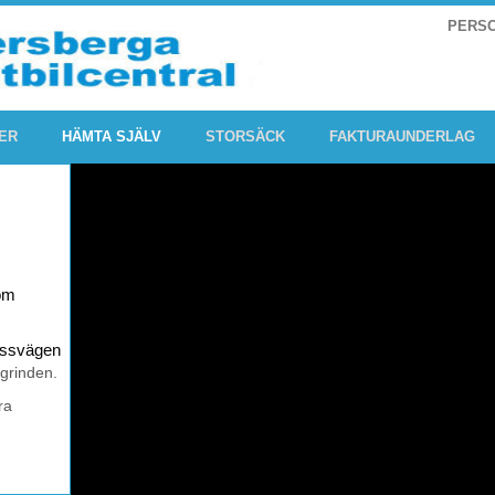
PERS
ER
HÄMTA SJÄLV
STORSÄCK
FAKTURAUNDERLAG
om
rossvägen
 grinden.
ra