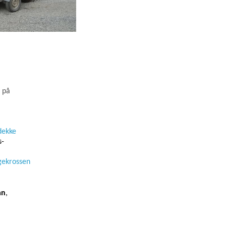
ö på
dekke
s-
ngekrossen
an
,