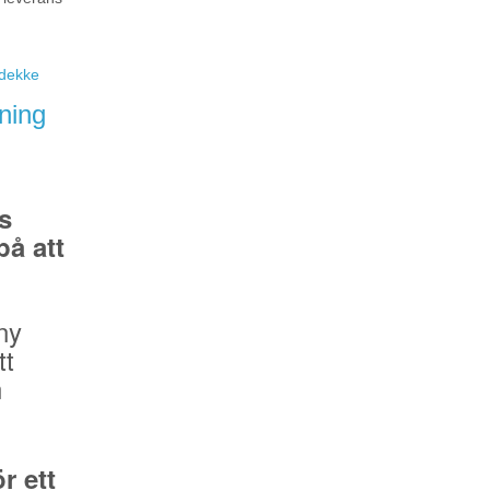
eidekke
ning
s
å att
ny
tt
n
r ett