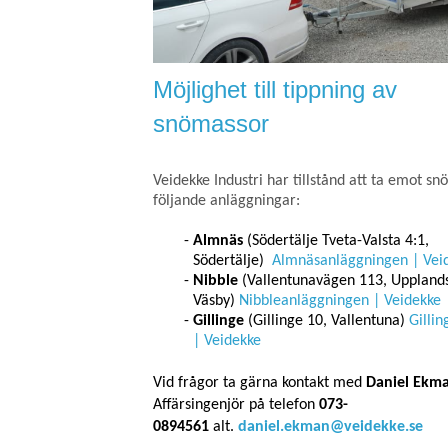
Möjlighet till tippning av
snömassor
Veidekke Industri har tillstånd att ta emot sn
följande anläggningar:
Almnäs
(Södertälje Tveta-Valsta 4:1,
Södertälje)
Almnäsanläggningen | Vei
Nibble
(Vallentunavägen 113, Uppland
Väsby)
Nibbleanläggningen | Veidekke
Gillinge
(Gillinge 10, Vallentuna)
Gilli
| Veidekke
Vid frågor ta gärna kontakt med
Daniel Ekm
Affärsingenjör på telefon
073-
0894561
alt.
daniel.ekman@veidekke.se