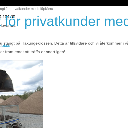
gt för privatkunder med släpkärra
för privatkunder med
44 104 00
 leverans
 stängt på Hakungekrossen. Detta är tillsvidare och vi återkommer i v
eidekke
r fram emot att träffa er snart igen!