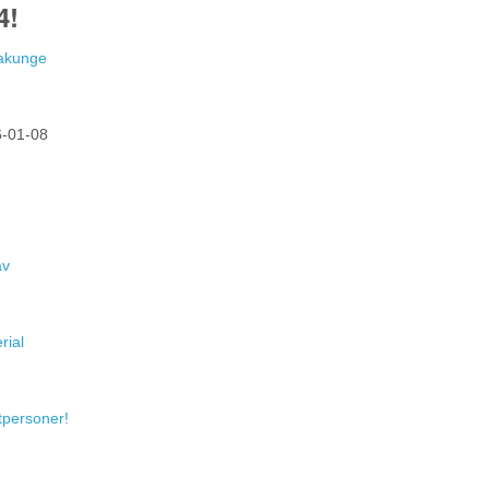
4!
Hakunge
-01-08
av
rial
atpersoner!