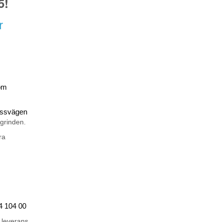
5!
r
om
rossvägen
 grinden.
ra
44 104 00
 leverans