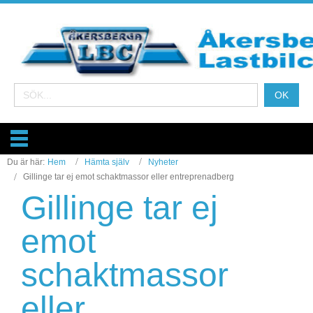
Du är här:
Hem
Hämta själv
Nyheter
Gillinge tar ej emot schaktmassor eller entreprenadberg
Gillinge tar ej
emot
schaktmassor
eller