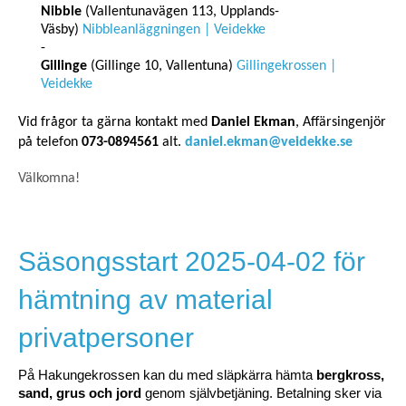
Nibble
(Vallentunavägen 113, Upplands-
Väsby)
Nibbleanläggningen | Veidekke
Gillinge
(Gillinge 10, Vallentuna)
Gillingekrossen |
Veidekke
Vid frågor ta gärna kontakt med
Daniel Ekman
, Affärsingenjör
på telefon
073-0894561
alt.
daniel.ekman@veidekke.se
Välkomna!
Säsongsstart 2025-04-02 för
hämtning av material
privatpersoner
På Hakungekrossen kan du med släpkärra hämta
bergkross,
sand, grus och jord
genom självbetjäning. Betalning sker via