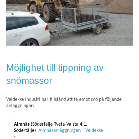
Möjlighet till tippning av
snömassor
Veidekke Industri har tillstånd att ta emot snö på följande
anläggningar:
Almnäs
(Södertälje Tveta-Valsta 4:1,
Södertälje)
Almnäsanläggningen | Veidekke