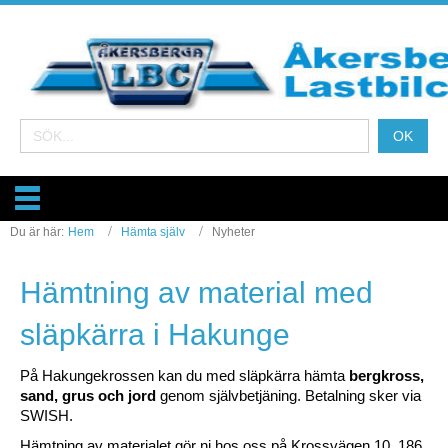
Du är här:
Hem
Hämta själv
Nyheter
Hämtning av material med
släpkärra i Hakunge
På Hakungekrossen kan du med släpkärra hämta
bergkross,
sand, grus och jord
genom självbetjäning. Betalning sker via
SWISH.
Hämtning av materialet gör ni hos oss på Krossvägen 10, 186