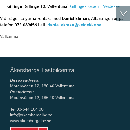
Gillinge
(Gillinge 10, Vallentuna)
Gillingekrossen | Veidekke
Vid frågor ta gärna kontakt med
Daniel Ekman
, Affärsingenjör på
telefon
073-0894561
alt.
daniel.ekman@veidekke.se
Välkomna!
Åkersberga Lastbilcentral
Besöksadress:
Moränvägen 12, 186 40 Vallentuna
Postadress:
Moränvägen 12, 186 40 Vallentuna
Tel 08-544 104 00
info@akersbergalbc.se
www.akersbergalbc.se