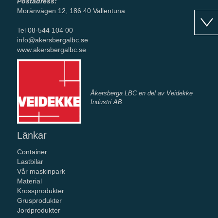
Postadress:
Moränvägen 12, 186 40 Vallentuna
Tel 08-544 104 00
info@akersbergalbc.se
www.akersbergalbc.se
Åkersberga LBC en del av Veidekke
Industri AB
Länkar
Container
Lastbilar
Vår maskinpark
Material
Krossprodukter
Grusprodukter
Jordprodukter