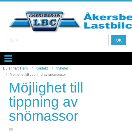
Du är här:
Hem
Kontakt
Nyheter
Möjlighet till tippning av snömassor
Möjlighet till
tippning av
snömassor