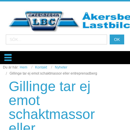
Du är här:
Hem
Kontakt
Nyheter
Gillinge tar ej emot schaktmassor eller entreprenadberg
Gillinge tar ej
emot
schaktmassor
eller