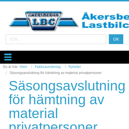
Du är här:
Hem
Fakturaunderlag
Nyheter
Säsongsavslutning för hämtning av material privatpersoner
Säsongsavslutning
för hämtning av
material
privatpersoner