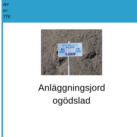
Art
nr:
776
Anläggningsjord
ogödslad